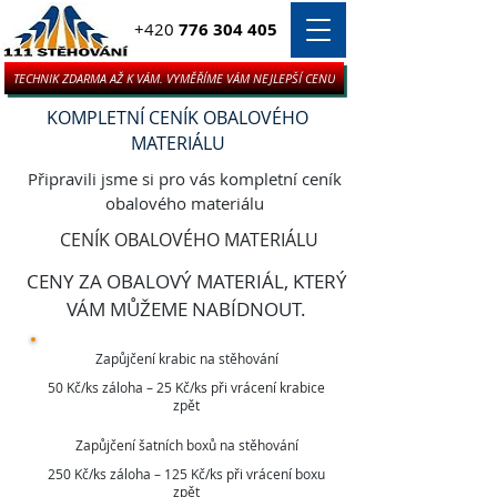
+420
776 304 405
TECHNIK ZDARMA AŽ K VÁM. VYMĚŘÍME VÁM NEJLEPŠÍ CENU
KOMPLETNÍ CENÍK OBALOVÉHO
MATERIÁLU
Připravili jsme si pro vás kompletní ceník
obalového materiálu
CENÍK OBALOVÉHO MATERIÁLU
CENY ZA OBALOVÝ MATERIÁL, KTERÝ
VÁM MŮŽEME NABÍDNOUT.
Zapůjčení krabic na stěhování
50 Kč/ks záloha – 25 Kč/ks při vrácení krabice
zpět
Zapůjčení šatních boxů na stěhování
250 Kč/ks záloha – 125 Kč/ks při vrácení boxu
zpět