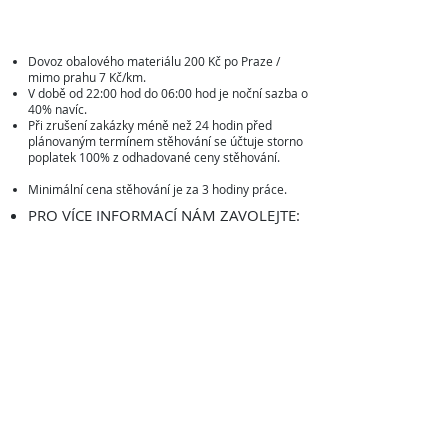
Dovoz obalového materiálu 200 Kč po Praze /
mimo prahu 7 Kč/km.
V době od 22:00 hod do 06:00 hod je noční sazba o
40% navíc.
Při zrušení zakázky méně než 24 hodin před
plánovaným termínem stěhování se účtuje storno
poplatek 100% z odhadované ceny stěhování.
Minimální cena stěhování je za 3 hodiny práce.
PRO VÍCE INFORMACÍ NÁM ZAVOLEJTE:
+420 776 304 405
info@111stehovani.cz
+420 776 304 405
Facebook