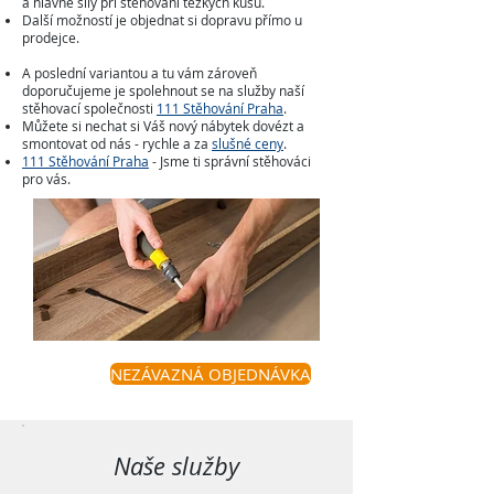
a hlavně síly při stěhování těžkých kusů.
Další možností je objednat si dopravu přímo u
prodejce.
A poslední variantou a tu vám zároveň
doporučujeme je spolehnout se na služby naší
stěhovací společnosti
111 Stěhování Praha
.
Můžete si
nechat si Váš nový nábytek dovézt a
smontovat od nás - rychle a za
slušné ceny
.
111 Stěhování Praha
- Jsme ti správní stěhováci
pro vás.
NEZÁVAZNÁ OBJEDNÁVKA
Naše služby