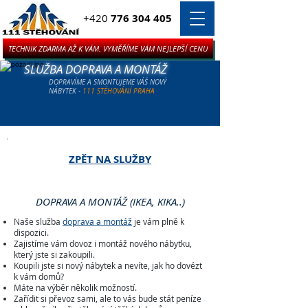
+420
776 304 405
TECHNIK ZDARMA AŽ K VÁM. VYMĚŘÍME VÁM NEJLEPŠÍ CENU
SLUŽBA DOPRAVA A MONTÁŽ
DOPRAVÍME A SMONTUJEME VÁŠ NOVÝ
NÁBYTEK -
111 STĚHOVÁNÍ PRAHA
ZPĚT NA SLUŽBY
DOPRAVA A MONTÁŽ (IKEA, KIKA..)
Naše služba
doprava a montáž
je vám plně k
dispozici.
Zajistíme vám
dovoz i montáž
nového nábytku,
který jste si zakoupili.​
Koupili jste si nový nábytek a nevíte, jak ho dovézt
k vám domů?
Máte na výběr několik možností.
Zařídit si převoz sami, ale to vás bude stát peníze