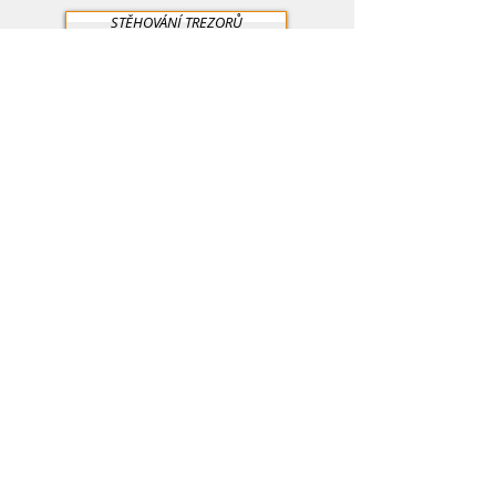
STĚHOVÁNÍ TREZORŮ
STĚHOVÁNÍ PIAN
STĚHOVÁNÍ TĚŽKÝCH BŘEMEN
STĚHOVÁNÍ NA KLÍČ
info@111stehovani.cz
+420 776 304 405
Facebook
111 STĚHOVÁNÍ PRAHA -
všechna práva
vyhrazena
Smluvní a obchodní podmínky 111
Stěhování Praha
Tyto stránky byly vytvořeny webdesignery